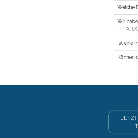
Welche E
Wir habe
PPTX, DO
Ist eine
Können d
JETZT