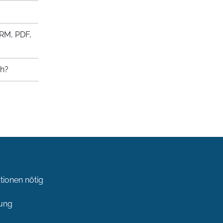
ORM, PDF,
ch?
tionen nötig
rung