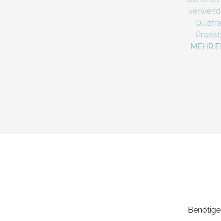
verwend
Quizfr
Praxisb
MEHR E
Benötige