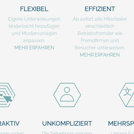
FLEXIBEL
EFFIZIENT
Eigene Unterweisungen
Ab sofort alle Mitarbeiter
kinderleicht hinzufügen
einschließlich
und Mustervorlagen
Betriebsfremder wie
anpassen.
Fremdfirmen und
MEHR ERFAHREN
Besucher unterweisen.
MEHR ERFAHREN
RAKTIV
UNKOMPLIZIERT
MEHRSP
rweisungen
Die Teilnehmer werden
Unsere E-