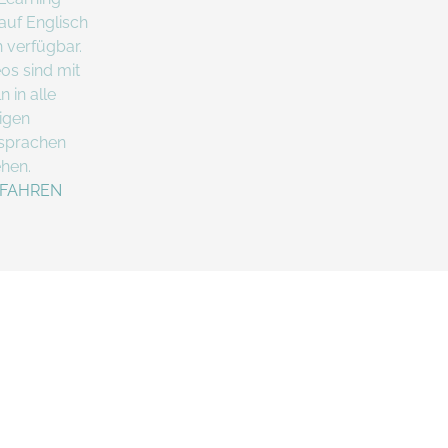
auf Englisch
 verfügbar.
os sind mit
n in alle
igen
sprachen
hen.
RFAHREN