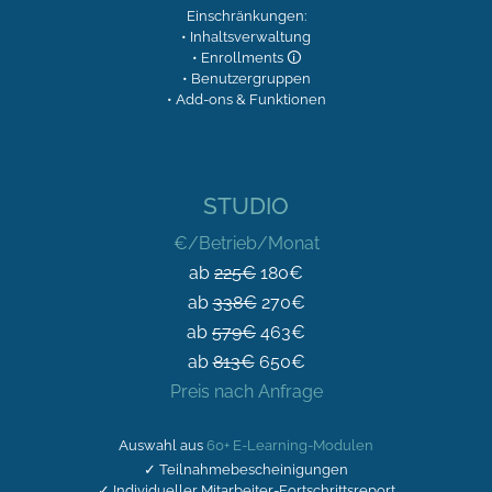
Einschränkungen:
• Inhaltsverwaltung
• Enrollments
🛈
• Benutzergruppen
• Add-ons & Funktionen
STUDIO
€/Betrieb/Monat
ab
225€
180€
ab
338€
270€
ab
579€
463€
ab
813€
650€
Preis nach Anfrage
Auswahl aus
60+ E-Learning-Modulen
✓ Teilnahmebescheinigungen
✓ Individueller Mitarbeiter-Fortschrittsreport