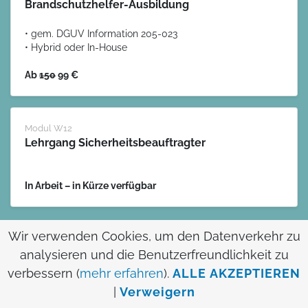
Brandschutzhelfer-Ausbildung
• gem. DGUV Information 205-023
• Hybrid oder In-House
Ab
150
99 €
Modul W12
Lehrgang Sicherheitsbeauftragter
In Arbeit – in Kürze verfügbar
Wir verwenden Cookies, um den Datenverkehr zu
analysieren und die Benutzerfreundlichkeit zu
verbessern (
mehr erfahren
).
ALLE AKZEPTIEREN
|
Verweigern
Vorbeugen ist besser als Heilen